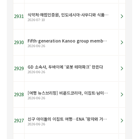
식약처·해썹인증원, 인도네시아·사우디와 식품안전 협력 확대
2931
2026-07-10
Fifth-generation Kanoo group member is moving a $6 trillion trade market onto blockchain rails
2930
2026-06-26
GD 소속사, 두바이에 ‘로봇 테마파크’ 만든다
2929
2026-06-26
[여행 뉴스브리핑] 비욘드코리아, 이집트·남미 설명회 전국 순회
2928
2026-06-26
신구 아이돌의 이집트 여행…ENA '왕자와 거지' 내달 첫선
2927
2026-06-26