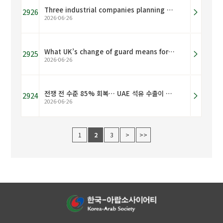
Three industrial companies planning to list on the Saudi stock market
2926
2026-06-26
What UK’s change of guard means for Middle East ties
2925
2026-06-26
전쟁 전 수준 85% 회복… UAE 석유 수출이 빠르게 정상화된 이유
2924
2026-06-26
1
2
3
>
>>