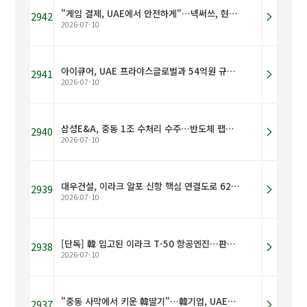
"게임 결제, UAE에서 안전하게"…넥써쓰, 현지 기업과 디지털 결제 인프라 구축
2942
2026-07-10
아이큐어, UAE 프라야스글로벌과 54억원 규모 파스 공급계약
2941
2026-07-10
삼성E&A, 중동 1조 수처리 수주…반도체 팹까지 수주축 넓힌다
2940
2026-07-10
대우건설, 이라크 알포 신항 핵심 연결도로 62km 최종 준공
2939
2026-07-10
[단독] 韓 입고된 이라크 T-50 항공엔진…판매 넘어 '생애주기' 지원
2938
2026-07-10
"중동 사막에서 키운 韓딸기"…韓기업, UAE에 36억 규모 스마트팜 수출
2937