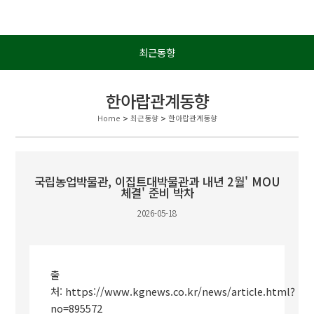
최근동향
한아랍관계동향
Home
>
최근동향
>
한아랍관계동향
국립농업박물관, 이집트대박물관과 내년 2월' MOU
체결' 준비 박차
2026-05-18
출
처:
https://www.kgnews.co.kr/news/article.html?
no=895572