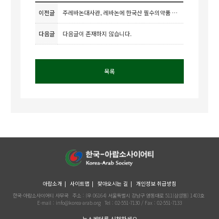
이전글
주레바논대사관, 레바논에 한국산 필수의약품 전달
다음글
다음글이 존재하지 않습니다.
목록
아랍소개
사이트맵
찾아오시는 길
개인정보 취급방침
한국-아랍소사이어티 사무국
주소 : (우 06164) 서울특별시 강남구 영동대로 511(삼성동) 1403호
E-mail : info@korea-arab.org
Tel :
02-551-7130
/ Fax :
02-551-7133
뉴스레터를 신청하세요