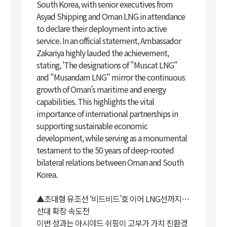
South Korea, with senior executives from
Asyad Shipping and Oman LNG in attendance
to declare their deployment into active
service. In an official statement, Ambassador
Zakariya highly lauded the achievement,
stating, 'The designations of "Muscat LNG"
and "Musandam LNG" mirror the continuous
growth of Oman’s maritime and energy
capabilities. This highlights the vital
importance of international partnerships in
supporting sustainable economic
development, while serving as a monumental
testament to the 50 years of deep-rooted
bilateral relations between Oman and South
Korea.
▲초대형 유조선 ‘비드비드’호 이어 LNG선까지…
선대 확장 속도전
이번 성과는 아시야드 쉬핑이 고부가 가치 친환경