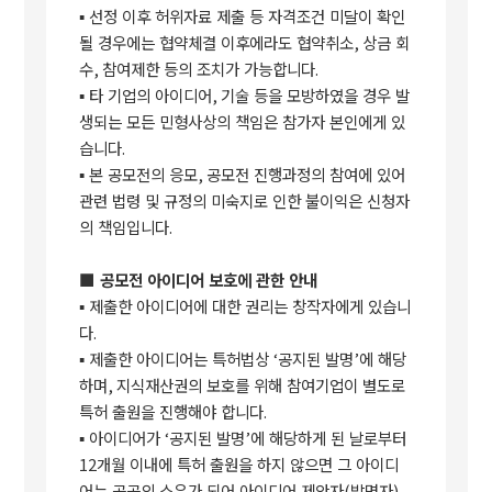
▪
선정 이후 허위자료 제출 등 자격조건 미달이 확인
될 경우에는 협약체결 이후에라도 협약취소
,
상금 회
수
,
참여제한 등의 조치가 가능합니다
.
▪
타 기업의 아이디어
,
기술 등을 모방하였을 경우 발
생되는 모든 민형사상의 책임은 참가자 본인에게 있
습니다
.
▪
본 공모전의 응모
,
공모전 진행과정의 참여에 있어
관련 법령 및 규정의 미숙지로 인한 불이익은 신청자
의 책임입니다
.
■
공모전 아이디어 보호에 관한 안내
▪
제출한 아이디어에 대한 권리는 창작자에게 있습니
다
.
▪
제출한 아이디어는 특허법상
‘
공지된 발명
’
에 해당
하며
,
지식재산권의 보호를 위해 참여기업이 별도로
특허 출원을 진행해야 합니다
.
▪
아이디어가
‘
공지된 발명
’
에 해당하게 된 날로부터
12
개월 이내에 특허 출원을 하지 않으면 그 아이디
어는 공공의 소유가 되어 아이디어 제안자
(
발명자
)