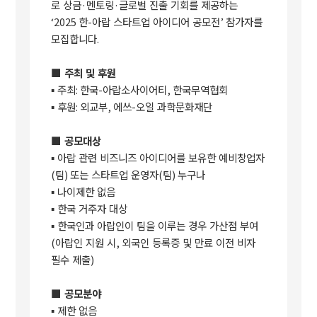
로 상금
·
멘토링
·
글로벌 진출 기회를 제공하는
‘2025
한
-
아랍 스타트업 아이디어 공모전
’
참가자를
모집합니다
.
■
주최 및 후원
▪
주최
:
한국
-
아랍소사이어티
,
한국무역협회
▪
후원
:
외교부
,
에쓰
-
오일 과학문화재단
■
공모대상
▪
아랍 관련 비즈니즈 아이디어를 보유한 예비창업자
(
팀
)
또는 스타트업 운영자
(
팀
)
누구나
▪
나이제한 없음
▪
한국 거주자 대상
▪
한국인과 아랍인이 팀을 이루는 경우 가산점 부여
(
아랍인 지원 시
,
외국인 등록증 및 만료 이전 비자
필수 제출
)
■
공모분야
▪
제한 없음