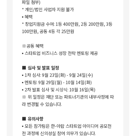
파일 첨부
)
*
개인
/
법인 사업자 지원 불가
▪
혜택
*
창업지원금 수여
: 1
등
400
만원
, 2
등
200
만원
, 3
등
100
만원
,
공동
4
등 각
25
만원
※
공동 혜택
▪
스타트업 비즈니스 성장 전략 멘토링 제공
■
심사 및 발표 일정
▪
1
차 심사
: 9
월
23
일
(
화
) - 9
월
24
일
(
수
)
▪
멘토링
: 9
월
29
일
(
월
) - 10
월
14
일
(
화
)
▪
2
차 발표 심사 및 시상식
: 10
월
16
일
(
목
)
※
위 일정은 재단 또는 파트너기관의 내부사정에 따
라 변경될 수 있습니다
.
■
유의사항
▪
모든 참가팀은 한
-
아랍 스타트업 아이디어 공모전
전 과정에 신의성실 참여 의무가 있습니다
.