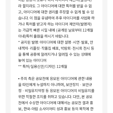
라 할지라도 그 아이디어에 대한 특허를 받을 수 없
고
,
아이디어에 대한 권리를 주장할 수 없게 될 수 있
습니다
.
이 점을 유념하여 추후 아이디어를 사업화 하
거나 특허를 받고자 하는 아이디어 제안자
(
발명자
)
는 가급적 빠른 시일 내에
(
공개된 날로부터
12
개월
이내
)
특허 출원을 하시기 바랍니다
.
*
공지된 발명
:
아이디어에 대한 설명
·
시연
·
발표
,
안
내책자
·
리플릿
·
작품집 배포
,
박람회
·
전시회 전시 등
을 통해 공중에 알려지거나 알려질 수 있는 상태에
놓여 있는 아이디어
**
특허
/
실용신안
/
디자인
: 12
개월
▪
주최 측은 공모전에 응모된 아이디어에 관한 내용
을 타인에게 누설하지 아니하며
,
보안장치ㆍ보안규
정ㆍ비밀유지약정 등 응모된 아이디어의 비밀유지를
위한 적절한 조치를 취하고 있습니다
.
다만
,
본 공모
전에서 수상한 아이디어에 대해서는 공모전 결과 홍
보
,
한국
-
아랍 소사이어티 성과 홍보 등의 목적에 한