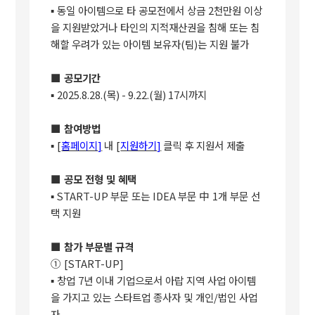
▪
동일 아이템으로 타 공모전에서 상금
2
천만원 이상
을 지원받았거나 타인의 지적재산권을 침해 또는 침
해할 우려가 있는 아이템 보유자
(
팀
)
는 지원 불가
■
공모기간
▪
2025.8.28.(
목
) - 9.22.(
월
) 17
시까지
■
참여방법
▪
[
홈페이지
]
내
[
지원하기
]
클릭 후 지원서 제출
■
공모 전형 및 혜택
▪
START-UP
부문 또는
IDEA
부문
中
1
개 부문 선
택 지원
■
참가 부문별 규격
①
[START-UP]
▪
창업
7
년 이내 기업으로서 아랍 지역 사업 아이템
을 가지고 있는 스타트업 종사자 및 개인
/
법인 사업
자