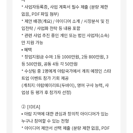
*
사업자등록증
,
사업 계획서 필수 제출
(
분량 제한
없음
, PDF
파일 첨부
)
*
제안 배경
(
개요
) /
아이디어 소개
/
시장분석 및 진
입전략
/
사업화 전략 등 내용 포함
*
관련 사업 추진 중인 개인 또는 법인 사업자
(
소속
)
만 지원 가능
▪
혜택
*
창업지원금 수여
: 1
등
1000
만원
, 2
등
800
만원
, 3
등
500
만원
,
공동
4
등 각
50
만원
*
수상팀 중
1
명에게 아랍국가에서 개최 예정인 스타
트업 이벤트 참가 기회 제공
(
개최지
:
아랍에미리트
(
두바이
),
영어 구사 능력
,
사
업성 등 평가 후 참가자 선정
)
②
[IDEA]
▪
아랍 지역에 대한 관심과 창의적 아이디어가 있는
누구나 참여할 수 있는 전형
*
아이디어 제안서 선택 제출
(
분량 제한 없음
, PDF