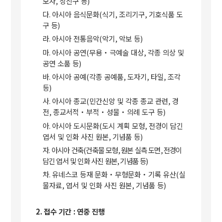
모자
,
장신구 등
)
다
.
아시아 음식문화
(
식기
,
조리기구
,
기호식품 도
구 등
)
라
.
아시아 전통음악
(
악기
,
악보 등
)
마
.
아시아 공연
(
무용
‧
극예술 대상
,
각종 의상 및
공연 소품 등
)
바
.
아시아 공예
(
각종 공예품
,
도자기
,
타일
,
조각
등
)
사
.
아시아 종교
(
민간신앙 및 각종 종교 관련
,
경
전
,
종교서적
‧
부적
‧
성물
‧
의례 도구 등
)
아
.
아시아 도시문화
(
도시 계획 모형
,
전경이 담긴
엽서 및 인화 사진 원본
,
기념품 등
)
자
.
아시아 건축
(
건축물 모형
,
원본 실측 도면
,
전경이
담긴 엽서 및 인화 사진 원본
,
기념품 등
)
차
.
유네스코 등재 문화
‧
무형문화
‧
기록 유산
(
실
물자료
,
엽서 및 인화 사진 원본
,
기념품 등
)
2.
접수 기간
:
연중 진행