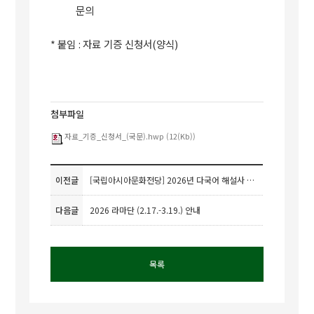
문의
*
붙임
:
자료 기증 신청서
(
양식
)
첨부파일
자료_기증_신청서_(국문).hwp (12(Kb))
이전글
[국립아시아문화전당] 2026년 다국어 해설사 모집 공고
다음글
2026 라마단 (2.17.-3.19.) 안내
목록