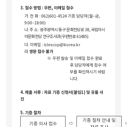
3.
접수 방법
:
우편
,
이메일 접수
가
.
전 화
: 062)601-4524
기증 담당자
(
월
~
금
,
9:00~18:00)
나
.
주 소
:
광주광역시 동구 문화전당로
38,
국립아시
아문화전당 연구조사과
(
우편번호
61485)
다
.
이메일
: islescop@korea.kr
라
.
방문 접수 불가
※
우편 발송 및 이메일 접수 완료
후 담당자에게 접수 여
부를 확인하시기 바랍
니다
.
4.
제출 서류
:
자료 기증 신청서
(
붙임
1)
및 유물 사
진
5.
기증 절차
기증 절차 안내 및
⇨
기증 의사 접수
자료 조사