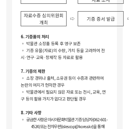
자료수증 심의위원회
⇨
기증 증서 발급
개최
6.
기증품의 처리
◦
박물관 소장품 등록 후 영구 보존
◦
기증 유물
(
자료
)
의 수량
,
가치 등을 고려하여 전
시
·
연구
·
교육
·
창제작 등 자료로 활용
7.
기증의 제한
◦
소장 경위나 출처
,
소유권 등이 수증과 관련하여
논란의 여지가 현저한 경우
◦
박물관에서 필요치 않은 자료 또는 전시
,
교육
,
연
구 등의 활용 가치가 없다고 판단될 경우
8.
기타 사항
◦
궁금한 사항은 아시아문화박물관 기증 담당자
(062-601-
4524)
또는 전자우편
(islescop@korea.kr)
을
통해