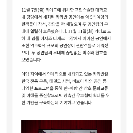
11
월
7
일
(
금
)
리야드에 위치한 프린스술탄 대학교
내 강당에서 개최된 카라반 공연에는 약
5
백여명의
관객들이 참석
,
강당을 꽉 채웠으며 두 공연팀의 무
대에 열렬히 호응했습니다
. 11
월
11
일
(
화
)
카타르 도
하 내 압둘 아지즈 나세르 극장에서 이어진 공연에서
또한 약 9백석 규모의 공연장이 관람객들로 메워졌
으며
,
두 공연팀의 무대에 끊임없는 박수와 환호를
보냈습니다
.
아랍 지역에서 연례적으로 개최되고 있는 카라반은
한국 전통 무용
,
태권도 시범
,
비보이 팀의 공연 등
다양한 프로그램을 통해 한–아랍 간 상호 문화교류
및 이해를 증진함으로써 양측간 우호협력 확대를 위
한 기반을 구축하는데 기여하고 있습니다
.