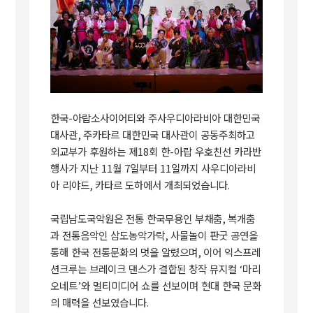
한국
-
아랍소사이어티와 주사우디아라비아 대한민국
대사관
,
주카타르 대한민국 대사관이 공동주최하고
외교부가 후원하는 제
18
회 한
-
아랍 우호친선 카라반
행사가 지난
11
월
7
일부터
11
일까지 사우디아라비
아 리야드
,
카타르 도하에서 개최되었습니다
.
국립남도국악원은 전통 한국무용인 부채춤
,
복개춤
과 전통음악인 삼도농악가락
,
사물놀이 판굿 공연을
통해 한국 전통문화의 멋을 알렸으며
,
이어 익스프레
션크루는 브레이크 댄스가 결합된 창작 뮤지컬
‘
마리
오네트
’
와 멀티미디어 쇼를 선보이며 현대 한국 문화
의 매력을 선보였습니다
.