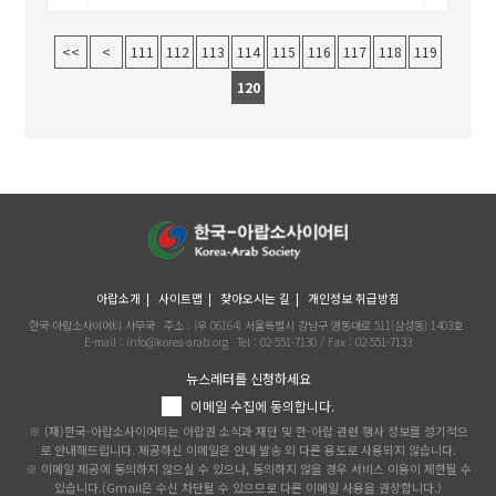
<<
<
111
112
113
114
115
116
117
118
119
120
아랍소개
사이트맵
찾아오시는 길
개인정보 취급방침
한국-아랍소사이어티 사무국
주소 : (우 06164) 서울특별시 강남구 영동대로 511(삼성동) 1403호
E-mail : info@korea-arab.org
Tel :
02-551-7130
/ Fax :
02-551-7133
뉴스레터를 신청하세요
이메일 수집에 동의합니다.
※ (재)한국-아랍소사이어티는 아랍권 소식과 재단 및 한-아랍 관련 행사 정보를 정기적으
로 안내해드립니다. 제공하신 이메일은 안내 발송 외 다른 용도로 사용되지 않습니다.
※ 이메일 제공에 동의하지 않으실 수 있으나, 동의하지 않을 경우 서비스 이용이 제한될 수
있습니다.(Gmail은 수신 차단될 수 있으므로 다른 이메일 사용을 권장합니다.)