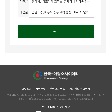
이전글
현대차, '아프리카 교두보' 알제리서 거미줄 딜러망 구축…사업 재개 속도
다음글
플랜티팜, K-푸드 중동 개척 앞장…UAE서 딸기 재배 성공
목록
아랍소개
사이트맵
찾아오시는 길
개인정보 취급방침
한국-아랍소사이어티 사무국
주소 : (우 06164) 서울특별시 강남구 영동대로 511(삼성동) 1403호
E-mail : info@korea-arab.org
Tel :
02-551-7130
/ Fax :
02-551-7133
뉴스레터를 신청하세요