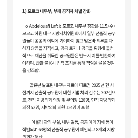
1) 모로코 내무부, 부패 공직자 처벌 강화
o Abdelouafi Laftit 모로코 내무부 장관은 11.5.(수)
모로코 하원 내무 지방자치위원회에서 일부 선출직 공무
원들이 공공의 이익에 기여하지 않고 맡은바 의무를 다
하지 않음을 지적하고, 공공 토지나 공금을 횡령해 불법
적으로 재산을 취득한 공무원들은 반드시 이를 반환하여
야하며, 반환 불응시 법적 조치를 통해 책임을 물을 것임
을 강조함.
- 같은날 발표된 내무부 자료에 따르면 2025년 현 시
점까지 선출직 공무원에 대한 서법 처리 건수는 302건으
로, 전직 지방의회 의장 및 부의장 126명, 현직 지방의회
의장 52명, 지방의회 의원 124명이 포함
· 아울러 관리 부실, 내부 갈등, 공공 이익 저해 등이
적발되며 63명의 선출직 공무원이 해임되고 8개의 지방
의회가 해산