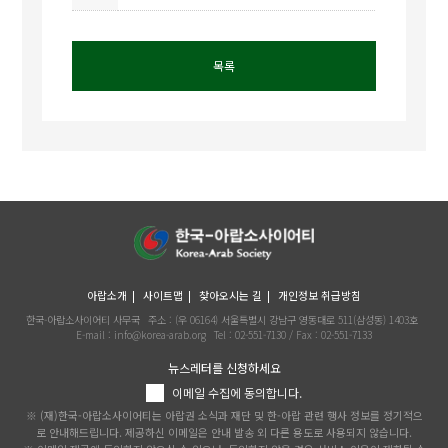
목록
아랍소개
사이트맵
찾아오시는 길
개인정보 취급방침
한국-아랍소사이어티 사무국
주소 : (우 06164) 서울특별시 강남구 영동대로 511(삼성동) 1403호
E-mail : info@korea-arab.org
Tel :
02-551-7130
/ Fax :
02-551-7133
뉴스레터를 신청하세요
이메일 수집에 동의합니다.
※ (재)한국-아랍소사이어티는 아랍권 소식과 재단 및 한-아랍 관련 행사 정보를 정기적으
로 안내해드립니다. 제공하신 이메일은 안내 발송 외 다른 용도로 사용되지 않습니다.