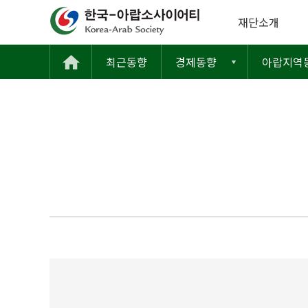
재단소개
최근동향
경제동향
아랍지역