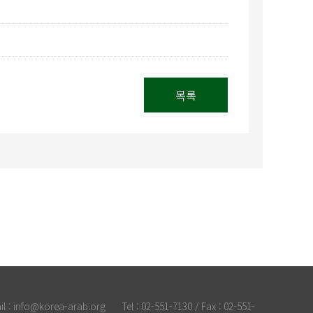
목록
il : info@korea-arab.org
Tel :
02-551-7130
/ Fax :
02-551-