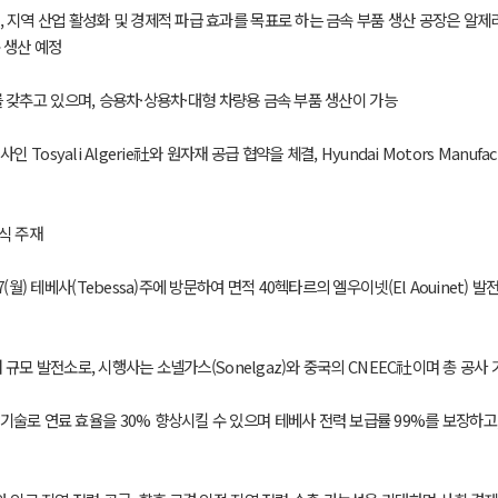
 지역 산업 활성화 및 경제적 파급 효과를 목표로 하는 금속 부품 생산 공장은 알제리
품 생산 예정
)를 갖추고 있으며, 승용차·상용차·대형 차량용 금속 부품 생산이 가능
osyali Algerie社와 원자재 공급 협약을 체결, Hyundai Motors Manufacturin
식 주재
.27(월) 테베사(Tebessa)주에 방문하여 면적 40헥타르의 엘우이넷(El Aouine
째 규모 발전소로, 시행사는 소넬가스(Sonelgaz)와 중국의 CNEEC社이며 총 공사
로 연료 효율을 30% 향상시킬 수 있으며 테베사 전력 보급률 99%를 보장하고, 2