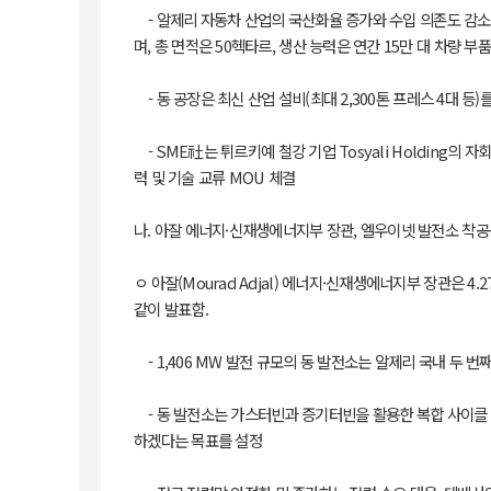
- 알제리 자동차 산업의 국산화율 증가와 수입 의존도 감소,
며, 총 면적은 50헥타르, 생산 능력은 연간 15만 대 차량 부
- 동 공장은 최신 산업 설비(최대 2,300톤 프레스 4대 등
- SME社는 튀르키예 철강 기업 Tosyali Holding의 자회사인 T
력 및 기술 교류 MOU 체결
나. 아잘 에너지·신재생에너지부 장관, 엘우이넷 발전소 착공
ㅇ 아잘(Mourad Adjal) 에너지·신재생에너지부 장관은 4
같이 발표함.
- 1,406 MW 발전 규모의 동 발전소는 알제리 국내 두 번
- 동 발전소는 가스터빈과 증기터빈을 활용한 복합 사이클 기술
하겠다는 목표를 설정