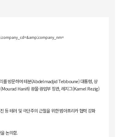
amp;company_cd=&amp;company_nm=
제리를 방문하여 테분(Abdelmadjid Tebboune) 대통령, 샹
urad Hanifi) 광물·광업부 장관, 레지그(Kamel Rezig)
진 등 테러 및 극단주의 근절을 위한 범아프리카 협력 강화
안을 논의함.