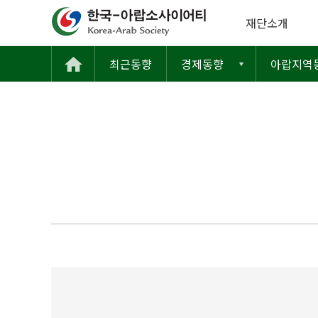
재단소개
최근동향
경제동향
아랍지역