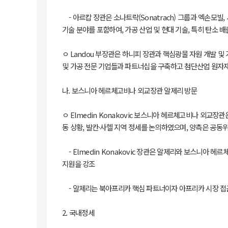
- 아르캅 장관은 소나트락(Sonatrach) 그룹과 엑손모빌,
기술 분야를 포함하여, 가공 산업 및 현대 기술, 특히 탄소 
ㅇ Landou 부장관은 하니피 장관과 핵심광물 자원 개발 
및 가공 전문 기업들과 파트너십을 구축하고 첨단산업 원자재
나. 보스니아 헤르체고비나 외교장관 알제리 방문
ㅇ Elmedin Konakovic 보스니아 헤르체고비나 외교장
동 상황, 발칸·사헬 지역 정세를 논의하였으며, 양측은 공동
- Elmedin Konakovic 장관은 알제리와 보스니아
지원을 강조
- 알제리는 북아프리카 핵심 파트너이자 아프리카 시장 접
2. 국내정세