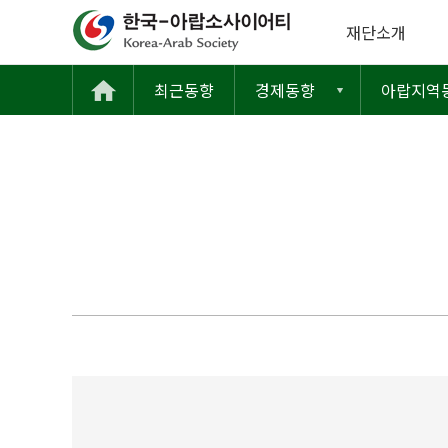
재단소개
최근동향
경제동향
아랍지역