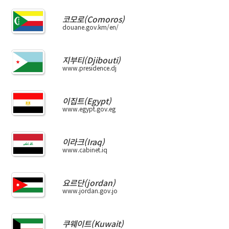
코모로(Comoros)
douane.gov.km/en/
지부티(Djibouti)
www.presidence.dj
이집트(Egypt)
www.egypt.gov.eg
이라크(Iraq)
www.cabinet.iq
요르단(jordan)
www.jordan.gov.jo
쿠웨이트(Kuwait)