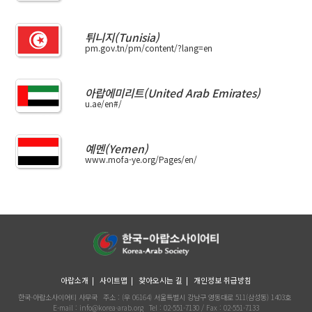
튀니지(Tunisia)
pm.gov.tn/pm/content/?lang=en
아랍에미리트(United Arab Emirates)
u.ae/en#/
예멘(Yemen)
www.mofa-ye.org/Pages/en/
아랍소개
사이트맵
찾아오시는 길
개인정보 취급방침
한국-아랍소사이어티 사무국
주소 : (우 06164) 서울특별시 강남구 영동대로 511(삼성동) 1403호
E-mail : info@korea-arab.org
Tel :
02-551-7130
/ Fax :
02-551-7133