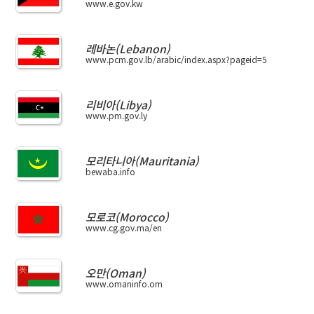
www.e.gov.kw
레바논(Lebanon)
www.pcm.gov.lb/arabic/index.aspx?pageid=5
리비아(Libya)
www.pm.gov.ly
모리타니아(Mauritania)
bewaba.info
모로코(Morocco)
www.cg.gov.ma/en
오만(Oman)
www.omaninfo.om