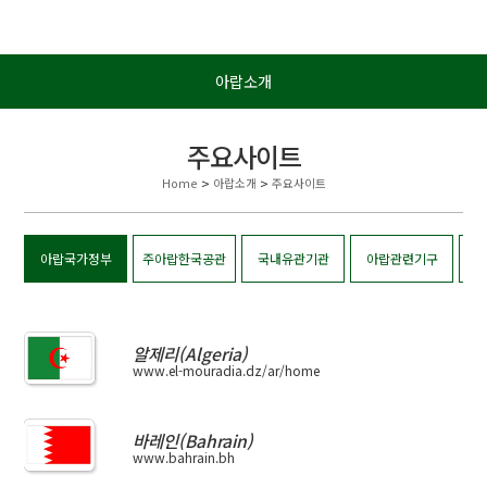
아랍소개
주요사이트
Home
>
아랍소개
>
주요사이트
아랍국가정부
주아랍한국공관
국내유관기관
아랍관련기구
알제리(Algeria)
www.el-mouradia.dz/ar/home
바레인(Bahrain)
www.bahrain.bh