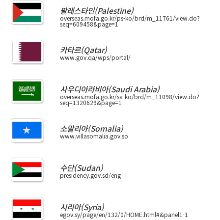
팔레스타인(Palestine)
overseas.mofa.go.kr/ps-ko/brd/m_11761/view.do?
seq=609458&page=1
카타르(Qatar)
www.gov.qa/wps/portal/
사우디아라비아(Saudi Arabia)
overseas.mofa.go.kr/sa-ko/brd/m_11098/view.do?
seq=1320629&page=1
소말리아(Somalia)
www.villasomalia.gov.so
수단(Sudan)
presidency.gov.sd/eng
시리아(Syria)
egov.sy/page/en/132/0/HOME.html#&panel1-1