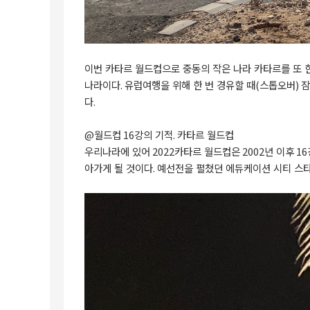
이번
카타르
월드컵으로
중동의
작은
나라
카타르를
또
나라이다
.
유럽여행을
위해
한
번
경유할
때
(
스톱오버
)
잠
다
.
@
월드컵
16
강의
기적
.
카타르
월드컵
우리나라에
있어
2022
카타르
월드컵은
2002
년
이후
16
아가게
될
것이다
.
예선전을
펼쳤던
에듀케이션
시티
스