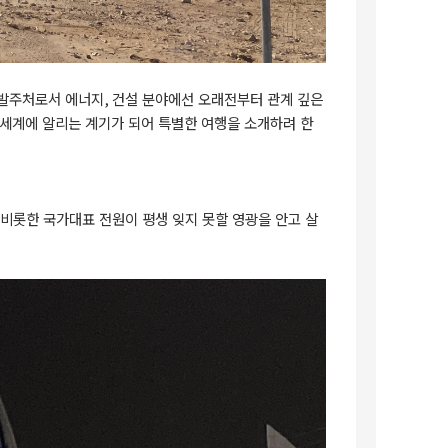
발주처로서
에너지
,
건설
분야에선
오래전부터
관계
깊은
세계에
알리는
계기가
되어
특별한
여행을
소개하려
한
비롯한
국가대표
전원이
평생
잊지
못할
영광을
안고
살