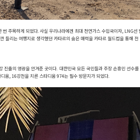
한
번
주목하게
되었다
.
사실
우리나라에겐
최대
천연가스
수입국이자
, LNG
선
깐
들리는
여행지로
생각했던
카타르의
숨은
매력을
카타르
월드컵을
통해
전
강
진출의
영광을
안겨준
곳이다
.
대한민국
모든
국민들과
주장
손흥민
선수를
타디움
, 16
강전을
치른
스타디움
974
는
필수
방문지가
되었다
.