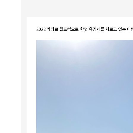
2022
카타르
월드컵으로
한껏
유명세를
치르고
있는
아