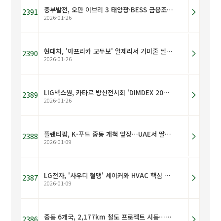
중부발전, 오만 이브리 3 태양광·BESS 금융조달 계약 체결
2391
2026-01-26
현대차, '아프리카 교두보' 알제리서 거미줄 딜러망 구축…사업 재개 속도
2390
2026-01-26
LIG넥스원, 카타르 방산전시회 'DIMDEX 2026' 첫 참가
2389
2026-01-26
플랜티팜, K-푸드 중동 개척 앞장…UAE서 딸기 재배 성공
2388
2026-01-09
LG전자, '사우디 혈맹' 셰이커와 HVAC 핵심 파트너사 연쇄 방문…연합전선 구축 본격화
2387
2026-01-09
중동 6개국, 2,177km 철도 프로젝트 시동…한국에 기회
2386