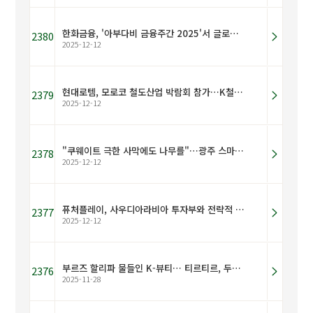
한화금융, '아부다비 금융주간 2025'서 글로벌 금융 협력 확대
2380
2025-12-12
현대로템, 모로코 철도산업 박람회 참가…K철도 인프라 소개
2379
2025-12-12
"쿠웨이트 극한 사막에도 나무를"…광주 스마트팜 기술 '성과'
2378
2025-12-12
퓨처플레이, 사우디아라비아 투자부와 전략적 MOU 체결
2377
2025-12-12
부르즈 할리파 물들인 K-뷰티… 티르티르, 두바이서 대형 글로벌 프로젝트 선보여
2376
2025-11-28